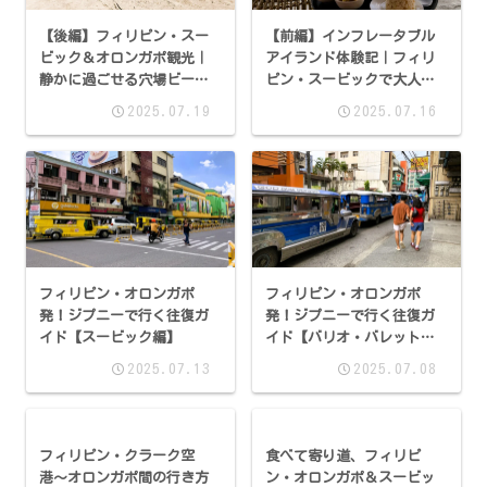
【後編】フィリピン・スー
【前編】インフレータブル
ビック＆オロンガポ観光｜
アイランド体験記｜フィリ
静かに過ごせる穴場ビーチ
ピン・スービックで大人気
＆周辺スポット
の水上アスレチックを満
2025.07.19
2025.07.16
喫！
フィリピン・オロンガポ
フィリピン・オロンガポ
発！ジプニーで行く往復ガ
発！ジプニーで行く往復ガ
イド【スービック編】
イド【バリオ・バレット
編】
2025.07.13
2025.07.08
フィリピン・クラーク空
食べて寄り道、フィリピ
港〜オロンガポ間の行き方
ン・オロンガポ＆スービッ