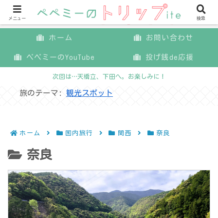
メニュー
検索
ホーム
お問い合わせ
ペペミーのYouTube
投げ銭de応援
次回は…天橋立、下田へ。お楽しみに！
旅のテーマ:
観光スポット
ホーム
国内旅行
関西
奈良
奈良