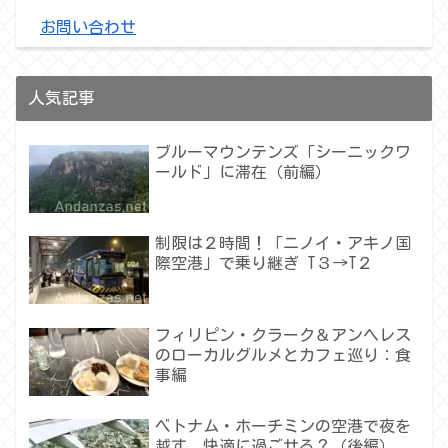
お問い合わせ
人気記事
ブルーマウンテンズ「シーニックワ
ールド」に滞在（前編）
制限は２時間！「ニノイ・アキノ国
際空港」で乗り継ぎ T３→T２
フィリピン・クラーク＆アンヘレス
のローカルグルメとカフェ巡り：食
事編
ベトナム・ホーチミンの空港で夜を
越す 快適に過ごせる？（後編）