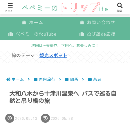
メニュー
検索
ホーム
お問い合わせ
ペペミーのYouTube
投げ銭de応援
次回は…天橋立、下田へ。お楽しみに！
旅のテーマ:
観光スポット
ホーム
国内旅行
関西
奈良
大和八木から十津川温泉へ バスで巡る自
然と吊り橋の旅
2026.05.13
2026.05.28