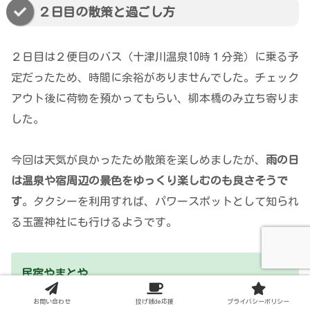
２日目の散策と過ごし方
２日目は２便目のバス（十津川温泉10時１分発）に乗る予
定だったため、時間に余裕がありませんでした。チェック
アウト後に荷物を預かってもらい、柳本橋のみ立ち寄りま
した。
今回は天気が良かったため散策を楽しめましたが、
雨の日
は温泉や宿周辺の景色をゆっくり楽しむのも良さそうで
す
。タクシーを利用すれば、パワースポットとして知られ
る玉置神社にも行けるようです。
民宿やまとや
住所：奈良県吉野郡十津川村平谷630-5
お問い合わせ
投げ銭de応援
プライバシーポリシー