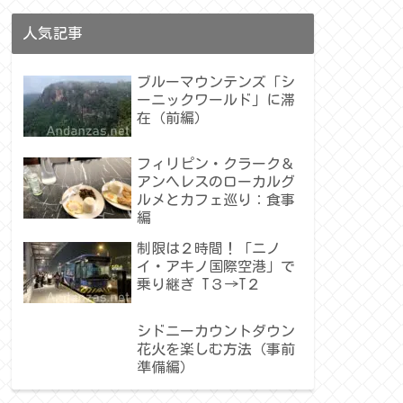
人気記事
ブルーマウンテンズ「シ
ーニックワールド」に滞
在（前編）
フィリピン・クラーク＆
アンヘレスのローカルグ
ルメとカフェ巡り：食事
編
制限は２時間！「ニノ
イ・アキノ国際空港」で
乗り継ぎ T３→T２
シドニーカウントダウン
花火を楽しむ方法（事前
準備編）